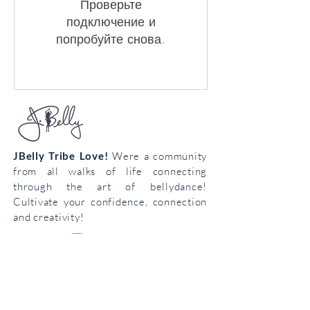
Проверьте
подключение и
попробуйте снова.
JBelly Tribe Love!
Were a community
from all walks of life connecting
through the art of bellydance!
Cultivate your confidence, connection
and creativity!
Join the
body
loving
tribe!