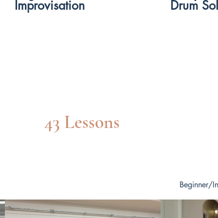
Improvisation
Drum So
لمبتدئين
43 Lessons
Beginner/I