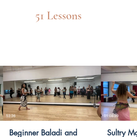
Absolute Beg
51 Lessons
$
53:36
01:08:39
Beginner Baladi and
Sultry M