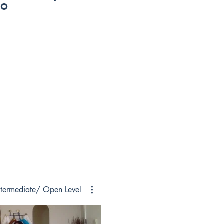
lo
فئات ا
ntermediate/ Open Level