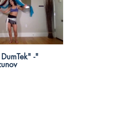
$
 DumTek" -
zunov