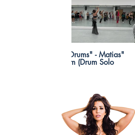
$
57:15
 (Raqs
"Saida Drums" - Matias
Hazrum (Drum Solo)