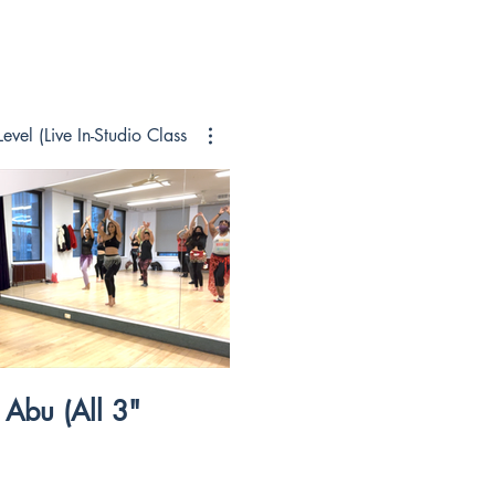
vel (Live In-Studio Class)
$
ll