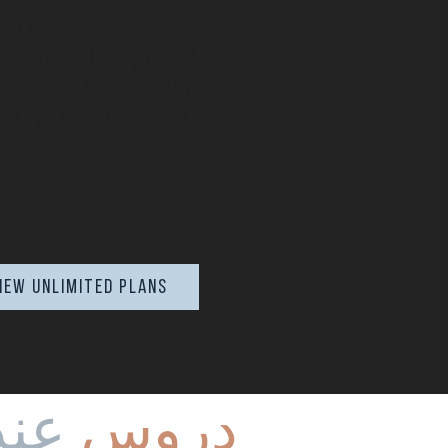
مهمتي هي مساعدتك 
لمواجهة كل عقبات ا
والأفراح بقلب مفت
الرقص الشرقي الم
iew UNLIMITED plans
دروس
عند