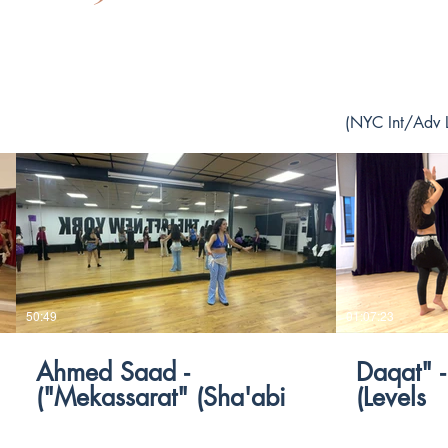
NYC Int/Adv Le
$
50:49
01:07:23
Ahmed Saad -
"3 Daqat" - Abu (A
"Mekassarat" (Sha'abi)
Levels)