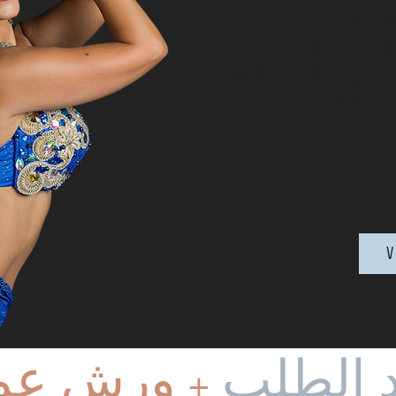
على تنمية الثقة
لحياة والتحديات
وح من خلال شكل فن
حب للجسد!
v
 الطلب
+ ورش عم