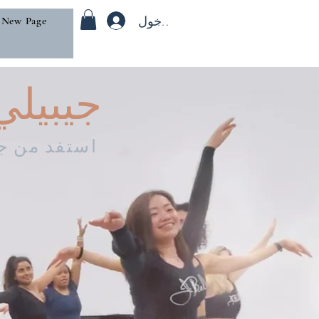
تسجيل الدخول
New Page
جيبيلي
استفد من جم