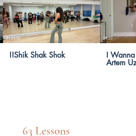
$
01:24:00
59:20
Shik Shak Shok!!
"I Wanna
Artem U
Int/adv Level
63 Lessons