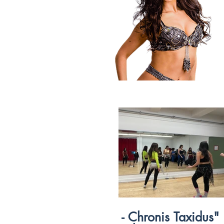
$
54:09
ncy and
"Spirits" - Chronis Taxidus