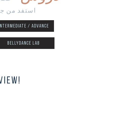
استفد من جما
intermediate / advance
Bellydance Lab
view!