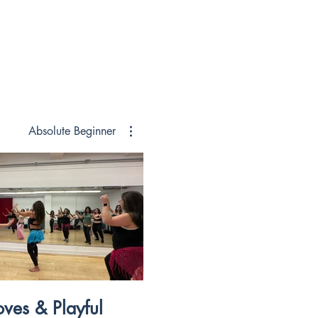
inner
Absolute Beginner
$
oves & Playful