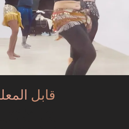
قابل
المعلم
مرحبا أمي! بغض الن
مكانك ، يمكنك الوص
في الاستفادة من طاق