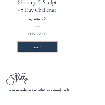
Shimmy & Sculpt
- 7 Day Challenge
35 مشارك
انضم
جانيل إيسيس هي فنانة جولات وطنية موهوبة
ومحبة للمرح ومولودة من أصل فلسطيني
أمريكي ، ومصممة رقصات ، ومؤدية ، ويوجيني
معتمدة ، وخبيرة تغذية ، وراقصة / عارضة أزياء