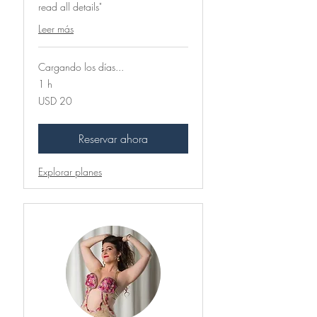
read all details"
Leer más
Cargando los días...
1 h
20
USD 20
dólares
estadounidenses
Reservar ahora
Explorar planes