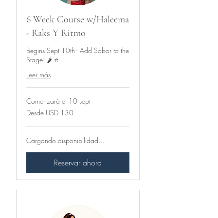
6 Week Course w/Haleema
- Raks Y Ritmo
Begins Sept 10th - Add Sabor to the
Stage! 🌶️ ⭐
Leer más
Comenzará el 10 sept
Desde
Desde USD 130
130
dólares
estadounidenses
Cargando disponibilidad...
Reservar ahora