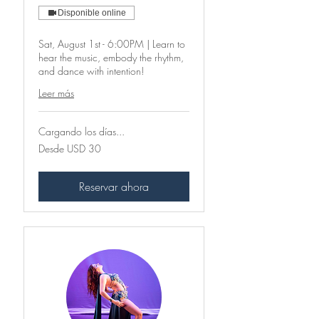
Disponible online
Sat, August 1st - 6:00PM | Learn to
hear the music, embody the rhythm,
and dance with intention!
Leer más
Cargando los días...
Desde
Desde USD 30
30
dólares
estadounidenses
Reservar ahora