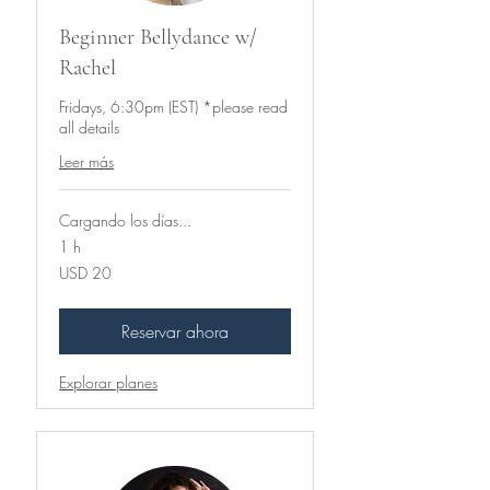
Beginner Bellydance w/
Rachel
Fridays, 6:30pm (EST) *please read
all details
Leer más
Cargando los días...
1 h
20
USD 20
dólares
estadounidenses
Reservar ahora
Explorar planes