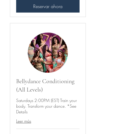
Reservar ahora
Bellydance Conditioning
(All Levels)
Saturdays 2:00PM (EST) Train your
body. Transform your dance. *See
Details
Leer más