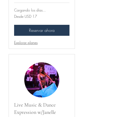
Cargando los días...
Desde
Desde USD 17
17
dólares
estadounidenses
Reservar ahora
Explorar planes
Live Music & Dance
Expression w/Janelle