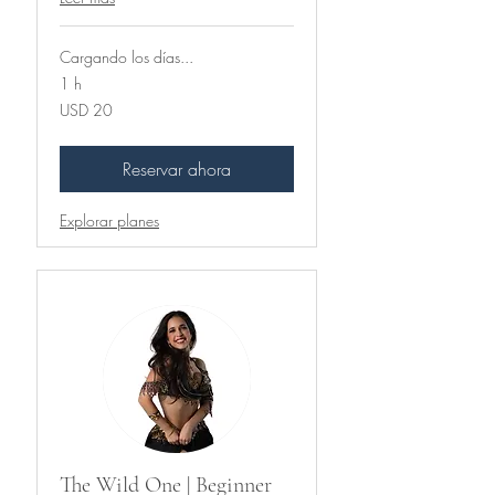
Cargando los días...
1 h
20
USD 20
dólares
estadounidenses
Reservar ahora
Explorar planes
The Wild One | Beginner