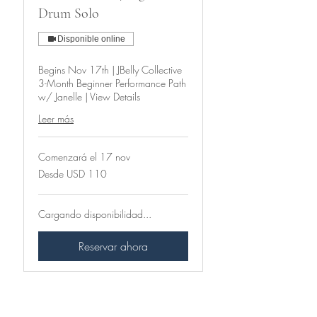
Drum Solo
Disponible online
Begins Nov 17th | JBelly Collective
3-Month Beginner Performance Path
w/ Janelle | View Details
Leer más
Comenzará el 17 nov
Desde
Desde USD 110
110
dólares
estadounidenses
Cargando disponibilidad...
Reservar ahora