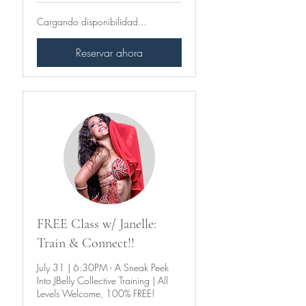
estadounidenses
Cargando disponibilidad...
Reservar ahora
FREE Class w/ Janelle:
Train & Connect!!
July 31 | 6:30PM - A Sneak Peek
Into JBelly Collective Training | All
Levels Welcome, 100% FREE!