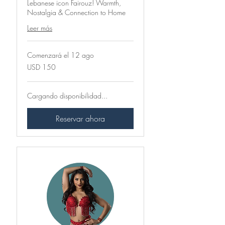
Lebanese icon Fairouz! Warmth,
Nostalgia & Connection to Home
Leer más
Comenzará el 12 ago
150
USD 150
dólares
estadounidenses
Cargando disponibilidad...
Reservar ahora