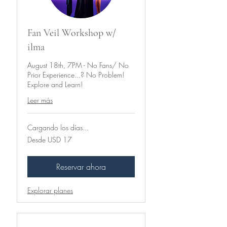
Fan Veil Workshop w/
ilma
August 18th, 7PM - No Fans/ No
Prior Experience...? No Problem!
Explore and Learn!
Leer más
Cargando los días...
Desde
Desde USD 17
17
dólares
estadounidenses
Reservar ahora
Explorar planes