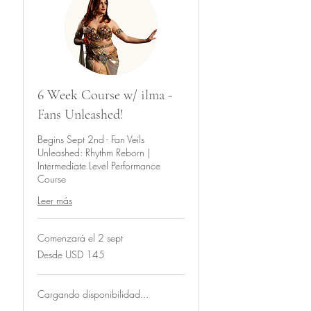
6 Week Course w/ ilma -
Fans Unleashed!
Begins Sept 2nd - Fan Veils
Unleashed: Rhythm Reborn |
Intermediate Level Performance
Course
Leer más
Comenzará el 2 sept
Desde
Desde USD 145
145
dólares
estadounidenses
Cargando disponibilidad...