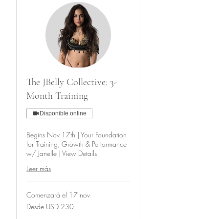
The JBelly Collective: 3-
Month Training
Disponible online
Begins Nov 17th | Your Foundation
for Training, Growth & Performance
w/ Janelle | View Details
Leer más
Comenzará el 17 nov
Desde
Desde USD 230
230
dólares