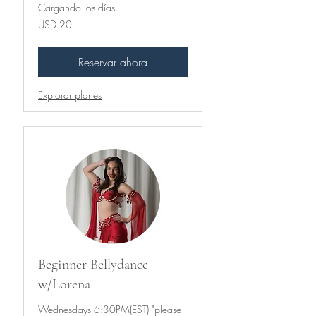
Cargando los días...
20
USD 20
dólares
estadounidenses
Reservar ahora
Explorar planes
Beginner Bellydance
w/Lorena
Wednesdays 6:30PM(EST) "please