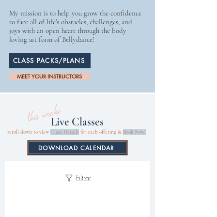
My mission is to help you grow the confidence
to face all of life’s obstacles, challenges, and
joys with an open heart through the body
loving art form of Bellydance!
CLASS PACKS/PLANS
MEET YOUR INSTRUCTORS
this weeks
Live Classes
s
croll down
to view
Class Details
for each offering &
Book Now!
DOWNLOAD CALENDAR
Filtrar