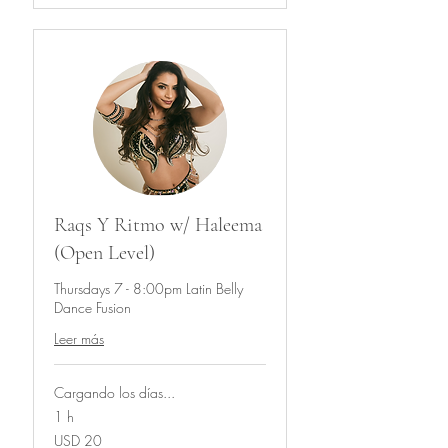
Raqs Y Ritmo w/ Haleema
(Open Level)
Thursdays 7 - 8:00pm Latin Belly
Dance Fusion
Leer más
Cargando los días...
1 h
20
USD 20
dólares