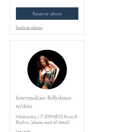
estadounidenses
Reservar ahora
Explorar planes
Intermediate Bellydance
w/ilma
Wednesday | 7:30PM(EST) Roots &
Rhythms "please read all details"
Leer más