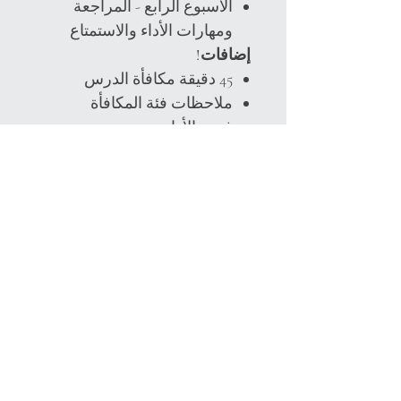
الأسبوع الرابع - المراجعة
ومهارات الأداء والاستمتاع
إضافات!
45 دقيقة مكافأة الدرس
ملاحظات فئة المكافأة
فيديو الأداء
Details
This course is delivered as a digitally
based medium in .pdf form with
clickable links.
After purchasing please download
the .pdf and save it!
All classes in this course are
available for download as well once
جانيل إيسيس هي فنانة جولات وطنية موهوبة
opened with wifi.
ومحبة للمرح ومولودة من أصل فلسطيني
All courses include complimentary
أمريكي ، ومصممة رقصات ، ومؤدية ، ويوجيني
feed back on submitted practice