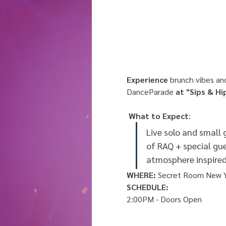
Experience 
brunch vibes an
DanceParade
 at "Sips & Hi
What to Expect
:
Live solo and small
of RAQ + special gue
atmosphere inspired 
WHERE:
 Secret Room New Y
SCHEDULE:
2:00PM - Doors Open 