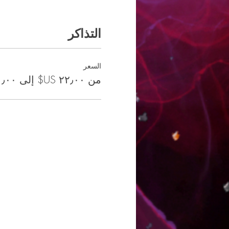
التذاكر
السعر
من ‏٢٢٫٠٠ US$ إلى ‏١٣٠٫٠٠ US$