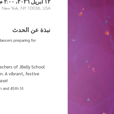
١٢ أبريل ٢٠٢٦، ٢:٠٠ م – ٥:٠٠ م غرينتش-٤
, New York, NY 10036, USA
نبذة عن الحدث
ancers preparing for 
chers of JBelly School 
 A vibrant, festive 
ase!
h and 45th St