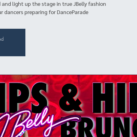
nd light up the stage in true JBelly fashion
ur dancers preparing for DanceParade.
ed