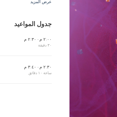
عرض المزيد
جدول المواعيد
٢:٠٠ م - ٢:٣٠ م
٣٠ دقيقة
٢:٣٠ م - ٣:٤٠ م
ساعة ١٠ دقائق