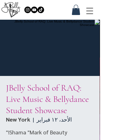
JBelly School of RAQ:
Live Music & Bellydance
Student Showcase
الأحد، ١٢ فبراير
  |  
New York
Shama "Mark of Beauty!"